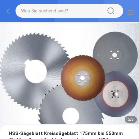
2
/
3
HSS-Sägeblatt Kreissägeblatt 175mm bis 550mm