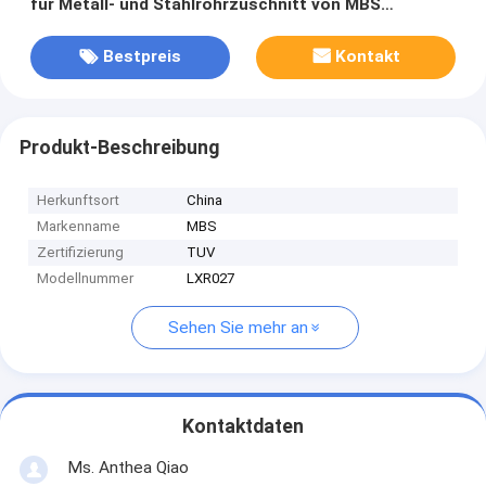
für Metall- und Stahlrohrzuschnitt von MBS
Hardware
Bestpreis
Kontakt
Produkt-Beschreibung
Herkunftsort
China
Markenname
MBS
Zertifizierung
TUV
Modellnummer
LXR027
Sehen Sie mehr an
Kontaktdaten
Ms. Anthea Qiao