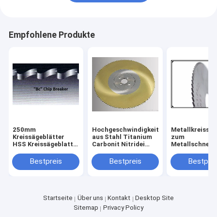
Empfohlene Produkte
250mm
Hochgeschwindigkeitssäge
Metallkreissäg
Kreissägeblätter
aus Stahl Titanium
zum
HSS Kreissägeblatt
Carbonit Nitridei
Metallschneid
für Metall von
Beschichtung HSS
Zinnbeschich
Durchmesser 175mm
Rundsäge 315 x 40 x
HSS-Kreissäge
Bestpreis
Bestpreis
Bestprei
bis 550mm
2,5 Z=240
Kreissägeblat
Schneiden von
Metallrohren u
rohren
Startseite
Über uns
Kontakt
Desktop Site
Sitemap
Privacy Policy