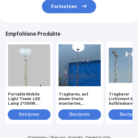
Fortsetzen
Empfohlene Produkte
Portable Mobile
Tragbares, auf
Tragbarer
Light Tower LED
einem Stativ
Lichtmast 6m
Lamp 2*300W
montiertes,
Aufblasbarer B
Notfall elektrische
tragbares
Tragbarer
24V mobile
Lichtmastsystem
Lichtmast 20f
Bestpreis
Bestpreis
Bestprei
Sonnenlicht
mit 6 m
Stativ montier
aufblasbarem
Ballon-Mobil-
Lichtmast
Startseite
Über uns
Kontakt
Desktop Site