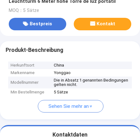
Leuchtturm 6 Meter hohe Torre de luz portátil
MOQ：5 Sätze
Bestpreis
Kontakt
Produkt-Beschreibung
Herkunftsort
China
Markenname
Yonggao
Die in Absatz 1 genannten Bedingungen
Modellnummer
gelten nicht.
Min Bestellmenge
5 Sätze
Sehen Sie mehr an
Kontaktdaten