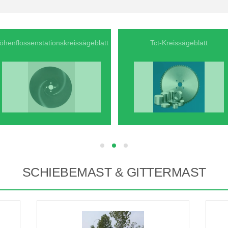
öhenflossenstationskreissägeblatt
Tct-Kreissägeblatt
hd
hd
hd
SCHIEBEMAST & GITTERMAST