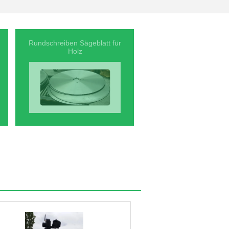
Rundschreiben Sägeblatt für
Holz