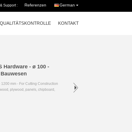
Referenzen
German
 & Support :
QUALITÄTSKONTROLLE
KONTAKT
S Hardware - ø 100 -
m Bauwesen
- 1200 mm - For Cutting Construction
rdwood, plywood, panels, chipboard,