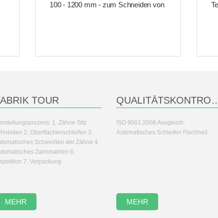
100 - 1200 mm - zum Schneiden von
Te
Holz
FABRIK TOUR
QUALITÄTSKON
erstellungsprozess: 1. Zähne Sitz
ISO 9001:2008 Ausgleich:
chneiden 2. Oberflächenschleifen 3..
Automatisches Schleifen Flachheit
utomatisches Schweißen der Zähne 4.
utomatisches Zahnmahlen 6.
nspektion 7. Verpackung
MEHR
MEHR