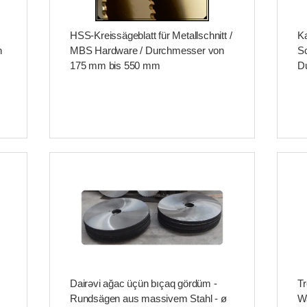
HSS-Kreissägeblatt für Metallschnitt /
Ka
n
MBS Hardware / Durchmesser von
Sc
175 mm bis 550 mm
D
m
Dairəvi ağac üçün bıçaq gördüm -
Tr
Rundsägen aus massivem Stahl - ø
W