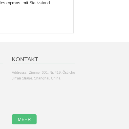
leskopmast mit Stativstand
TROLLE
KONTAKT
Addresss : Zimmer 601, Nr. 419, Östliche
Jin'an Straße, Shanghai, China
MEHR