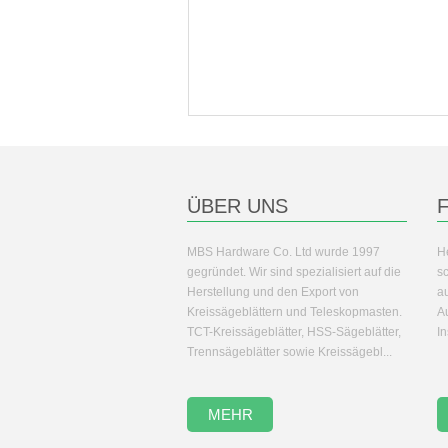
ÜBER UNS
MBS Hardware Co. Ltd wurde 1997
H
gegründet. Wir sind spezialisiert auf die
s
Herstellung und den Export von
a
Kreissägeblättern und Teleskopmasten.
A
TCT-Kreissägeblätter, HSS-Sägeblätter,
I
Trennsägeblätter sowie Kreissägebl...
MEHR