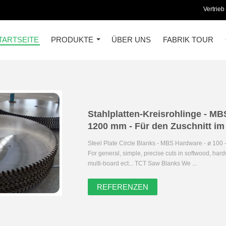
Vertrieb
TARTSEITE
PRODUKTE
ÜBER UNS
FABRIK TOUR
Stahlplatten-Kreisrohlinge - MB
1200 mm - Für den Zuschnitt i
Steel Plate Circle Blanks - MBS Hardware - ø 100 
For general, simple, precise cuts in softwood, ha
multi-board ect... TCT Saw Blanks We ...