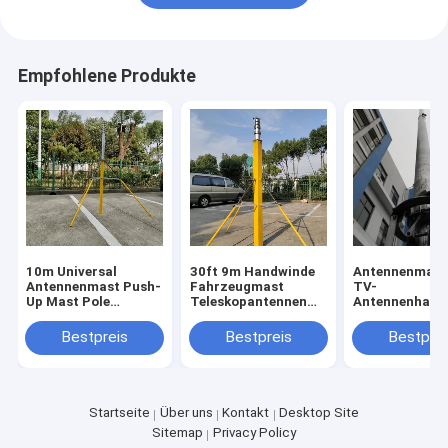
Empfohlene Produkte
10m Universal
30ft 9m Handwinde
Antennenmast
Antennenmast Push-
Fahrzeugmast
TV-
Up Mast Pole
Teleskopantennenmast
Antennenhalt
Teleskopisch
mit
Hand-Hochzie
Leichtgewicht
Stahlplattenstand
Teleskop-
Bestpreis
Bestpreis
Bestprei
Antennenmast Pole
tragbar
Antennenmast
Mit Stativstand
Stange 9M 30f
Startseite
Über uns
Kontakt
Desktop Site
Sitemap
Privacy Policy