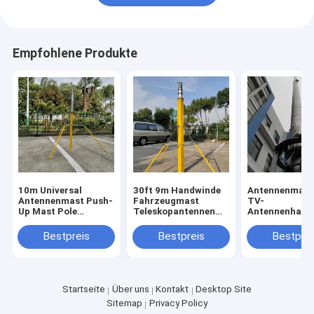
Empfohlene Produkte
10m Universal
30ft 9m Handwinde
Antennenmast
Antennenmast Push-
Fahrzeugmast
TV-
Up Mast Pole
Teleskopantennenmast
Antennenhalt
Teleskopisch
mit
Hand-Hochzie
Leichtgewicht
Stahlplattenstand
Teleskop-
Bestpreis
Bestpreis
Bestprei
Antennenmast Pole
tragbar
Antennenmast
Mit Stativstand
Stange 9M 30f
Startseite
Über uns
Kontakt
Desktop Site
Sitemap
Privacy Policy