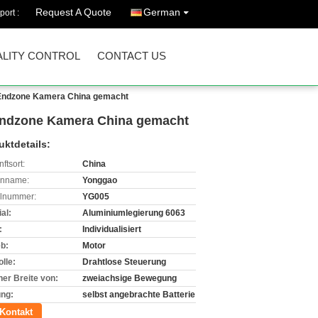
Request A Quote
German
port :
LITY CONTROL
CONTACT US
 Endzone Kamera China gemacht
 Endzone Kamera China gemacht
uktdetails:
ftsort:
China
enname:
Yonggao
lnummer:
YG005
al:
Aluminiumlegierung 6063
:
Individualisiert
eb:
Motor
lle:
Drahtlose Steuerung
ner Breite von:
zweiachsige Bewegung
ung:
selbst angebrachte Batterie
Kontakt