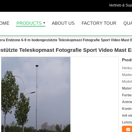
Vertrieb & Sup
OME
PRODUCTS
ABOUT US
FACTORY TOUR
QUA
ra Endzone 6-9 m bodengestützte Teleskopmast Fotografie Sport Video Mast
tützte Teleskopmast Fotografie Sport Video Mast
Prod
Herkun
Mark
Model
Materi
Farbe
Antri
Kontro
mit ei
Leist