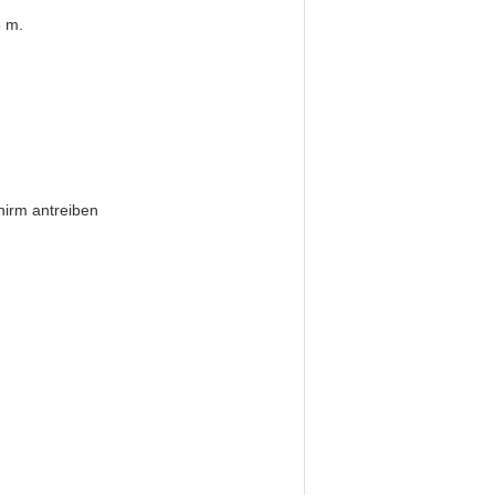
8 m.
hirm antreiben