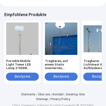
Empfohlene Produkte
Portable Mobile
Tragbares, auf
Tragbarer
Light Tower LED
einem Stativ
Lichtmast 6m
Lamp 2*300W
montiertes,
Aufblasbarer B
Notfall elektrische
tragbares
Tragbarer
24V mobile
Lichtmastsystem
Lichtmast 20f
Bestpreis
Bestpreis
Bestprei
Sonnenlicht
mit 6 m
Stativ montier
aufblasbarem
Ballon-Mobil-
Lichtmast
Startseite
Über uns
Kontakt
Desktop Site
Sitemap
Privacy Policy
China Tragbarer Lichtturm
Supplier.Copyright © 2025 MBS