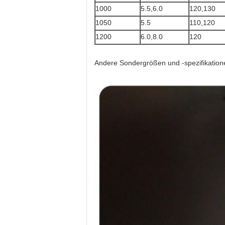
1000
5.5,6.0
120,130
1050
5.5
110,120
1200
6.0,8.0
120
Andere Sondergrößen und -spezifikatio