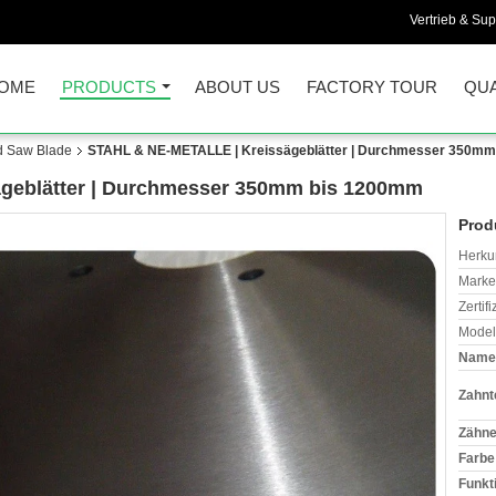
Vertrieb & Sup
OME
PRODUCTS
ABOUT US
FACTORY TOUR
QUA
d Saw Blade
STAHL & NE-METALLE | Kreissägeblätter | Durchmesser 350m
geblätter | Durchmesser 350mm bis 1200mm
Prod
Herkun
Mark
Zertif
Model
Name
Zahnt
Zähne
Farbe
Funkt