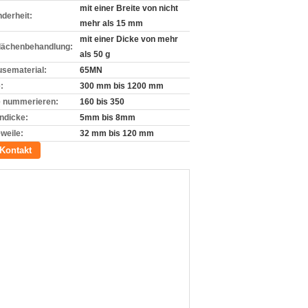
mit einer Breite von nicht
derheit:
mehr als 15 mm
mit einer Dicke von mehr
lächenbehandlung:
als 50 g
sematerial:
65MN
:
300 mm bis 1200 mm
 nummerieren:
160 bis 350
endicke:
5mm bis 8mm
weile:
32 mm bis 120 mm
Kontakt