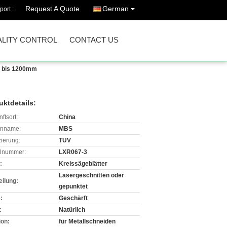
Request A Quote
German
port :
LITY CONTROL
CONTACT US
m bis 1200mm
uktdetails:
ftsort:
China
enname:
MBS
izierung:
TUV
lnummer:
LXR067-3
:
Kreissägeblätter
Lasergeschnitten oder
eilung:
gepunktet
:
Geschärft
:
Natürlich
ion:
für Metallschneiden