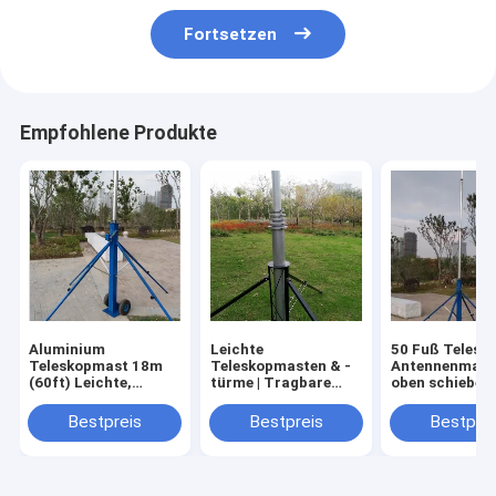
Fortsetzen
Empfohlene Produkte
Aluminium
Leichte
50 Fuß Telesk
Teleskopmast 18m
Teleskopmasten & -
Antennenmast
(60ft) Leichte,
türme | Tragbare
oben schieben
tragbare Kurbelmast
Antennenmasten & -
Teleskop-Mast
- MBS Hardware
masten | MBS-
Stativ 15m
Bestpreis
Bestpreis
Bestprei
Hardware
Aluminium-T