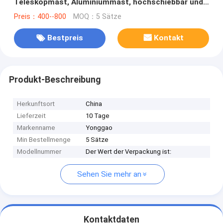
Teleskopmast, Aluminiummast, hochschiebbar und
hochwindbar
Preis：400--800
MOQ：5 Sätze
Bestpreis
Kontakt
Produkt-Beschreibung
Herkunftsort
China
Lieferzeit
10 Tage
Markenname
Yonggao
Min Bestellmenge
5 Sätze
Modellnummer
Der Wert der Verpackung ist:
Sehen Sie mehr an
Kontaktdaten