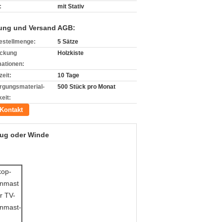
:
mit Stativ
ung und Versand AGB:
estellmenge:
5 Sätze
ckung
Holzkiste
mationen:
zeit:
10 Tage
rgungsmaterial-
500 Stück pro Monat
eit:
Kontakt
zug oder Winde