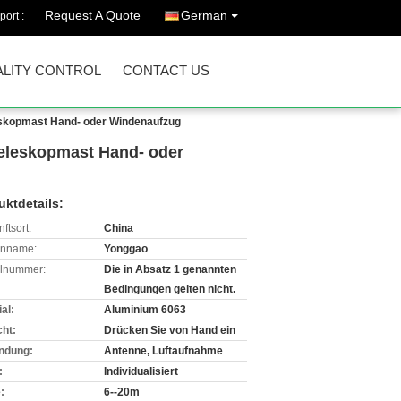
Request A Quote
German
port :
LITY CONTROL
CONTACT US
eskopmast Hand- oder Windenaufzug
eleskopmast Hand- oder
uktdetails:
ftsort:
China
enname:
Yonggao
lnummer:
Die in Absatz 1 genannten
Bedingungen gelten nicht.
al:
Aluminium 6063
cht:
Drücken Sie von Hand ein
ndung:
Antenne, Luftaufnahme
:
Individualisiert
:
6--20m