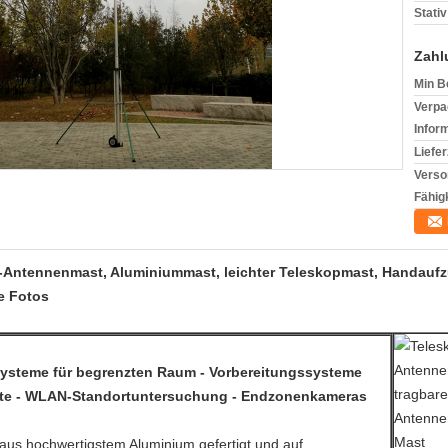
Stativ
Zahl
Min B
Verpa
Infor
Liefer
Verso
Fähigk
-Antennenmast, Aluminiummast, leichter Teleskopmast, Handauf
e Fotos
ysteme für begrenzten Raum - Vorbereitungssysteme
ente - WLAN-Standortuntersuchung - Endzonenkameras
 aus hochwertigstem Aluminium gefertigt und auf