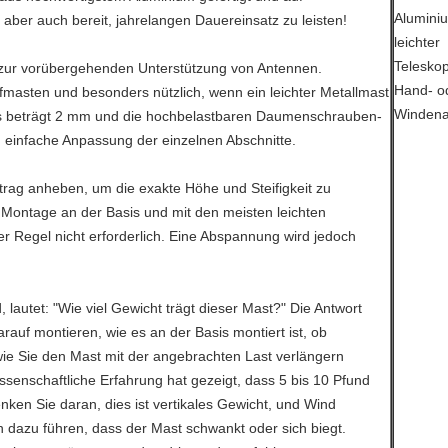
 aber auch bereit, jahrelangen Dauereinsatz zu leisten!
t zur vorübergehenden Unterstützung von Antennen.
offmasten und besonders nützlich, wenn ein leichter Metallmast
rs beträgt 2 mm und die hochbelastbaren Daumenschrauben-
einfache Anpassung der einzelnen Abschnitte.
trag anheben, um die exakte Höhe und Steifigkeit zu
r Montage an der Basis und mit den meisten leichten
r Regel nicht erforderlich. Eine Abspannung wird jedoch
d, lautet: "Wie viel Gewicht trägt dieser Mast?" Die Antwort
arauf montieren, wie es an der Basis montiert ist, ob
 Sie den Mast mit der angebrachten Last verlängern
ssenschaftliche Erfahrung hat gezeigt, dass 5 bis 10 Pfund
ken Sie daran, dies ist vertikales Gewicht, und Wind
dazu führen, dass der Mast schwankt oder sich biegt.