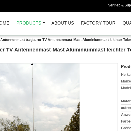
Vertrieb & Sup
OME
PRODUCTS
ABOUT US
FACTORY TOUR
QUA
-Antennenmast tragbarer TV-Antennenmast-Mast Aluminiummast leichter Tel
er TV-Antennenmast-Mast Aluminiummast leichter T
Prod
Herkun
Mark
Model
Materi
aufre
Anwe
Farbe
Größe