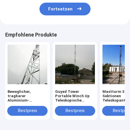
Fortsetzen
Empfohlene Produkte
Beweglicher,
Guyed Tower
Mastturm 30m
tragbarer
Portable Winch Up
Sektionen
Aluminium-
Teleskopische
Teleskopante
Gittermast-
Gitterturm
Gittermast
Fachwerkturm, 30
Außenantenne Turm
Aluminiummas
Bestpreis
Bestpreis
Bestprei
erweiterbare Höhe
60ft