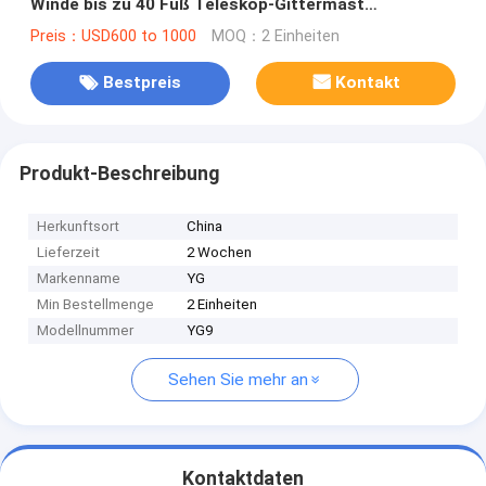
Winde bis zu 40 Fuß Teleskop-Gittermast
Aluminium-Gittermast
Preis：USD600 to 1000
MOQ：2 Einheiten
Bestpreis
Kontakt
Produkt-Beschreibung
Herkunftsort
China
Lieferzeit
2 Wochen
Markenname
YG
Min Bestellmenge
2 Einheiten
Modellnummer
YG9
Sehen Sie mehr an
Kontaktdaten