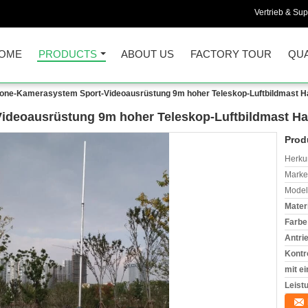
Vertrieb & Sup
OME
PRODUCTS
ABOUT US
FACTORY TOUR
QUA
one-Kamerasystem Sport-Videoausrüstung 9m hoher Teleskop-Luftbildmast 
ideoausrüstung 9m hoher Teleskop-Luftbildmast H
Prod
Herkun
Mark
Model
Materi
Farbe
Antri
Kontro
mit ei
Leist