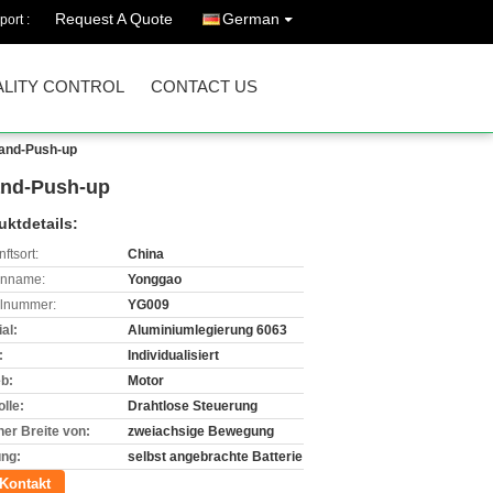
Request A Quote
German
port :
LITY CONTROL
CONTACT US
Hand-Push-up
and-Push-up
uktdetails:
ftsort:
China
enname:
Yonggao
lnummer:
YG009
al:
Aluminiumlegierung 6063
:
Individualisiert
eb:
Motor
lle:
Drahtlose Steuerung
ner Breite von:
zweiachsige Bewegung
ung:
selbst angebrachte Batterie
Kontakt