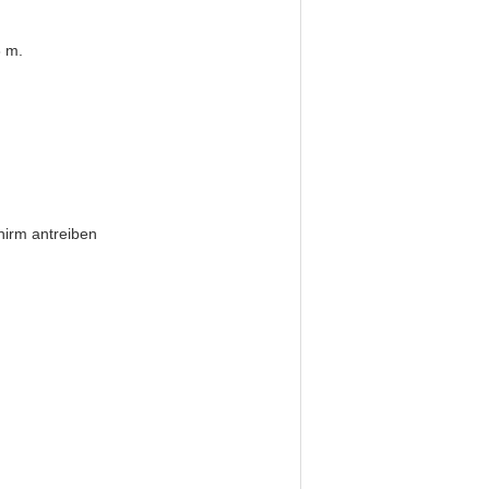
8 m.
hirm antreiben