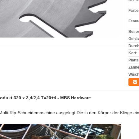
Oberf
Farbe
Feaut
Beson
Gehäu
Durc
Kerf:
Platt
Zähne
Wisch
odukt 320 x 3,4/2,4 T=20+4 - MBS Hardware
s Multi-Rip-Schneidemaschine ausgelegt.Die in den Körper der Klinge 