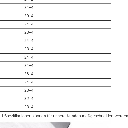
24+4
20+4
24+4
28+4
24+4
28+4
24+4
24+4
28+4
24+4
28+4
32+4
28+4
nd Spezifikationen können für unsere Kunden maßgeschneidert werden