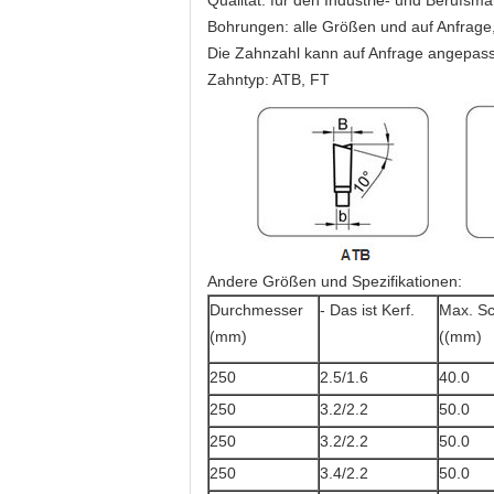
Qualität: für den Industrie- und Berufsma
Bohrungen: alle Größen und auf Anfrage
Die Zahnzahl kann auf Anfrage angepass
Zahntyp: ATB, FT
Andere Größen und Spezifikationen:
Durchmesser
- Das ist Kerf.
Max. Sc
(mm)
((mm)
250
2.5/1.6
40.0
250
3.2/2.2
50.0
250
3.2/2.2
50.0
250
3.4/2.2
50.0