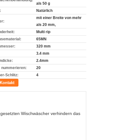
lächenbehandlung:
als 50 g
:
Natürlich
mit einer Breite von mehr
er:
als 20 mm,
derheit:
Multi rip
sematerial:
65MN
hmesser:
320 mm
3.4 mm
endicke:
2.4mm
 nummerieren:
20
er-Schlitz:
4
Kontakt
eingesetzten Wischwäscher verhindern das