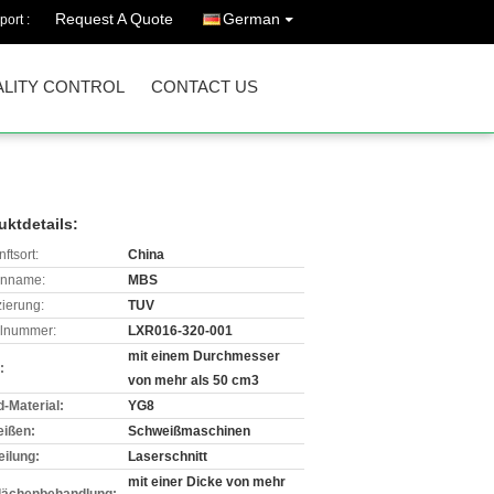
Request A Quote
German
port :
LITY CONTROL
CONTACT US
uktdetails:
ftsort:
China
enname:
MBS
izierung:
TUV
lnummer:
LXR016-320-001
mit einem Durchmesser
:
von mehr als 50 cm3
d-Material:
YG8
ißen:
Schweißmaschinen
eilung:
Laserschnitt
mit einer Dicke von mehr