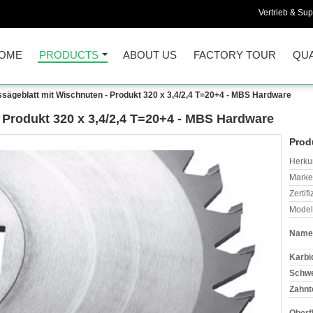
Vertrieb & Sup
OME
PRODUCTS
ABOUT US
FACTORY TOUR
QUA
ssägeblatt mit Wischnuten - Produkt 320 x 3,4/2,4 T=20+4 - MBS Hardware
- Produkt 320 x 3,4/2,4 T=20+4 - MBS Hardware
Prod
Herkun
Mark
Zertif
Model
Name
Karbi
Schwe
Zahnt