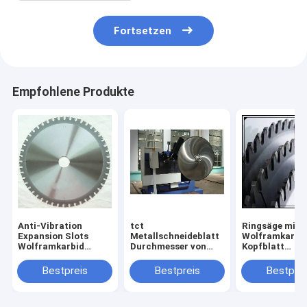
Fortsetzen
Empfohlene Produkte
Anti-Vibration
tct
Ringsäge mit
Expansion Slots
Metallschneideblatt
Wolframkarbi
Wolframkarbid
Durchmesser von
Kopfblatt
Tipped TCT
100 mm bis 600 mm
Rundsägeblätt
Sägeblatt für einen
Körper mit
TCT-Sägeblätt
Bestpreis
Bestpreis
Bestprei
reibungslosen und
geräuscharmem
Nichteisenmet
langlebigen Betrieb
Laserschnitt