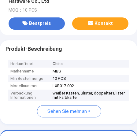
Hardware Co., Ltd
MOQ：10 PCS
Bestpreis
Kontakt
Produkt-Beschreibung
Herkunftsort
China
Markenname
MBS
Min Bestellmenge
10 PCS
Modellnummer
LXR017-002
Verpackung
weißer Kasten, Blister, doppelter Blister
Informationen
mit Farbkarte
Sehen Sie mehr an