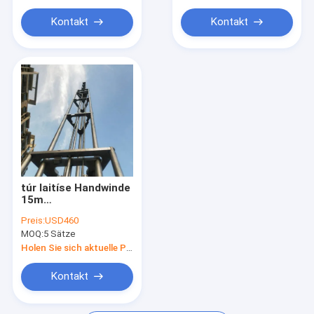
Kontakt
Kontakt
túr laitíse Handwinde
15m
Teleskopantennenturm
Preis:
USD460
Gitterturm
MOQ:
5 Sätze
Aluminiumturm
Leichtgewicht
Holen Sie sich aktuelle Preis
tragbare 8
Abschnitte
Kontakt