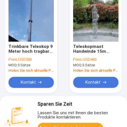
Trinkbare Teleskop 9
Teleskopmast
Meter hoch tragbare
Handwinde 15m
hohe
Teleskopantennenmast
Preis:
USD500
Preis:
USD460
Aluminiumrohrmast
Gittermast
MOQ:
5 Sätze
MOQ:
5 Sätze
Antennenturm
Aluminiummast
leicht tragbar 8
Holen Sie sich aktuelle Preis
Holen Sie sich aktuelle Preis
Sektionen
Kontakt
Kontakt
Sparen Sie Zeit
Lassen Sie uns mit Ihnen die besten
Produkte kontaktieren.