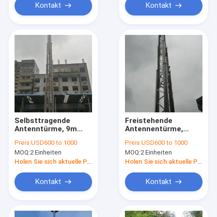
Antennenmast,
Kontakt
Kontakt
Teleskopturm
Selbsttragende
Freistehende
Antenntürme, 9m
Antennentürme,
mobile
Kurbelmasten
Preis:
USD600 to 1000
Preis:
USD600 to 1000
Teleskopmasten und
Teleskop-
MOQ:
2 Einheiten
MOQ:
2 Einheiten
50ft Teleskop-
Aluminiummast 3m
Antennenmast Winde
10m 20m 30m
Holen Sie sich aktuelle Preis
Holen Sie sich aktuelle Preis
Kontakt
Kontakt