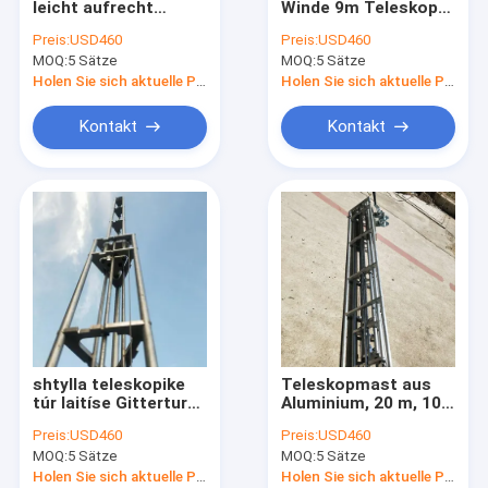
leicht aufrecht
Winde 9m Teleskop-
Höhenflossenstationskreissägeblatt
stehende Handwinde
Antennen Turm
Preis:
USD460
Preis:
USD460
6m 4 Abschnitte
Gitterturm
MOQ:
Tct-Kreissägeblatt
5 Sätze
MOQ:
5 Sätze
Teleskopantenne
Leichtgewicht
Turm Gitterturm
tragbare Gitterturm
Holen Sie sich aktuelle Preis
Holen Sie sich aktuelle Preis
Leichtgewicht
40ft hoch
Rundschreiben Sägeblatt für Holz
Kontakt
Kontakt
Reibung Säe Blade / Cold Saw Blade
mit einer Breite von nicht mehr als 15 mm
Endzone-Kamera
Bimetallisches Lager
shtylla teleskopike
Teleskopmast aus
túr laitíse Gitterturm
Aluminium, 20 m, 10
Aluminiumturm
Sektionen,
Preis:
USD460
Preis:
USD460
Leichtgewicht
Gittermast,
MOQ:
5 Sätze
MOQ:
5 Sätze
tragbarer Gitterturm
Aluminium, leicht
Antennturm
Holen Sie sich aktuelle Preis
Holen Sie sich aktuelle Preis