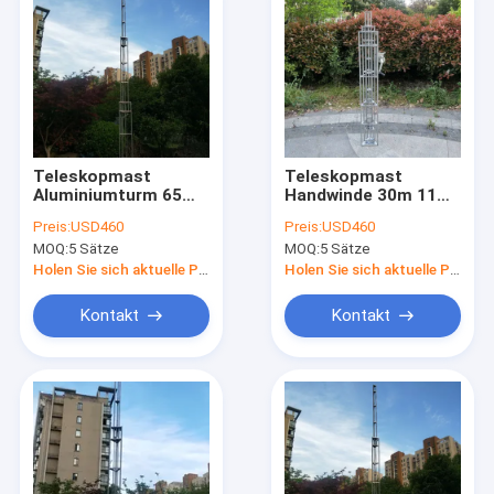
Teleskopmast
Teleskopmast
Aluminiumturm 65
Handwinde 30m 11
Fuß 20 m 10
Sektionen
Preis:
USD460
Preis:
USD460
Sektionen
Teleskopantennenmast
MOQ:
5 Sätze
MOQ:
5 Sätze
Teleskopantennenmast
Gittermast
Gittermast
Aluminiummast
Holen Sie sich aktuelle Preis
Holen Sie sich aktuelle Preis
Aluminium leicht
Schwerlast
Kontakt
Kontakt
Home
Products
About Us