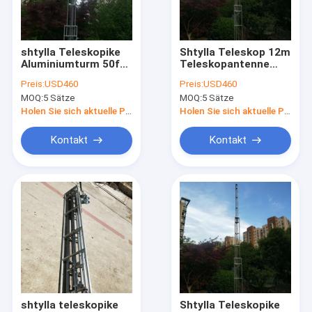
Factory Tour
Quality Control
shtylla Teleskopike
Shtylla Teleskop 12m
Aluminiumturm 50ft
Teleskopantenne
Contact Us
15m 8 Abschnitte
Turm Stahlturm
Preis:
USD460
Preis:
USD460
Teleskopantenne
Leichtgewicht
MOQ:
5 Sätze
MOQ:
5 Sätze
Turm Gitterturm
tragbares Gitterturm
Request A Quote
Aluminium leichtes
40ft hohe Winde
Holen Sie sich aktuelle Preis
Holen Sie sich aktuelle Preis
Gewicht
Kontakt
Kontakt
Schiebemast
Gittermast
Antennenmast
Luftbildmast
Tragbarer Lichtturm
shtylla teleskopike
Shtylla Teleskopike