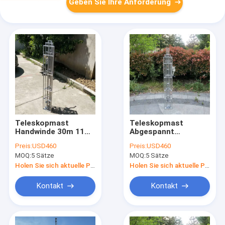
Geben Sie Ihre Anforderung
Teleskopmast
Teleskopmast
Handwinde 30m 11
Abgespannt
Sektionen
Aluminiummast 25m
Preis:
USD460
Preis:
USD460
Teleskopantennenmast
70ft 10 Sektionen
MOQ:
5 Sätze
MOQ:
5 Sätze
Gittermast
Teleskopantennenmast
Aluminiummast
Gittermast
Holen Sie sich aktuelle Preis
Holen Sie sich aktuelle Preis
Schwerlast
Leichtgewicht
Kontakt
Kontakt