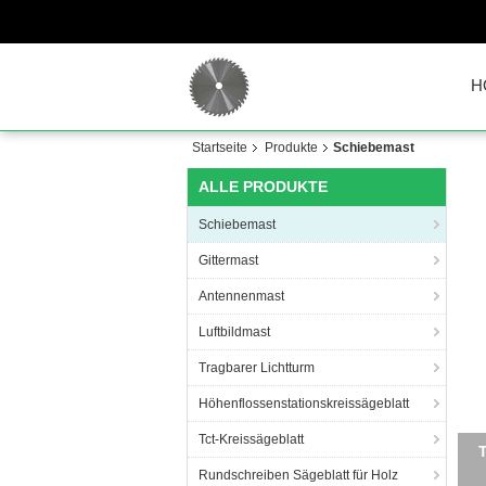
H
Startseite
Produkte
Schiebemast
ALLE PRODUKTE
Schiebemast
Gittermast
Antennenmast
Luftbildmast
Tragbarer Lichtturm
Höhenflossenstationskreissägeblatt
Tct-Kreissägeblatt
Alu
Rundschreiben Sägeblatt für Holz