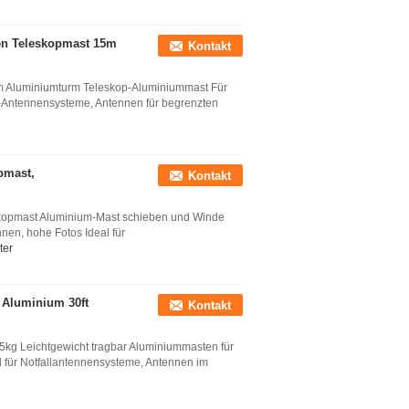
en Teleskopmast 15m
Kontakt
m Aluminiumturm Teleskop-Aluminiummast Für
ll-Antennensysteme, Antennen für begrenzten
pmast,
Kontakt
kopmast Aluminium-Mast schieben und Winde
en, hohe Fotos Ideal für
ter
 Aluminium 30ft
Kontakt
5kg Leichtgewicht tragbar Aluminiummasten für
 für Notfallantennensysteme, Antennen im