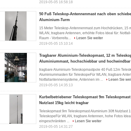
2019-05-05 16:58:18
50 Fuß Teleskop-Antennenmast nach oben schieb
Aluminium-Turm
15 Meter Teleskop-Antennenmast zum Hochdrücken, 15 
WLAN, tragbare Antennen, erhöhte Fotos Ideal für: Notfa
Raum - Vorbereitu...
Lesen Sie weiter
2019-05-05 15:10:14
Tragbarer Aluminium-Teleskopmast, 12 m Telesko
Aluminiummast, hochschiebbar und hochwindbar
tragbare Aluminium-Teleskopmastpole 40 Fuß 12m Teles
Aluminiummasten für TeleskopeFür WLAN, tragbare Antenn
Notfallantennensysteme, Antennen im ...
Lesen Sie wei
2019-05-05 14:35:13
Kurbelbetriebener Teleskopmast 9m Teleskopmast
Nutzlast 15kg leicht tragbar
Teleskopmast 9m Teleskopmast Aluminium 30ft Nutzlast 1
TeleskopeFür WLAN, tragbare Antennen, hohe Fotos Ideal
eingeschränkten ...
Lesen Sie weiter
2019-05-05 14:31:27