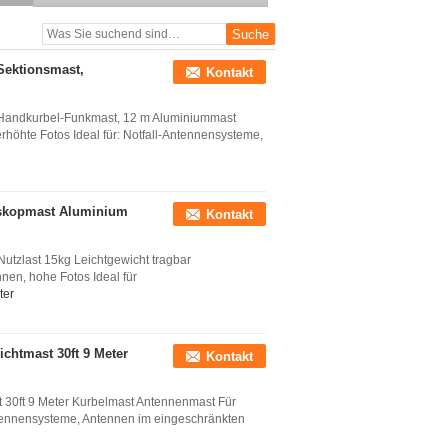
Teleskopantennenturm
Gitterturm Aluminiumturm
Schwerlast
Sektionsmast,
Kontakt
 Handkurbel-Funkmast, 12 m Aluminiummast
höhte Fotos Ideal für: Notfall-Antennensysteme,
eskopmast Aluminium
Kontakt
tzlast 15kg Leichtgewicht tragbar
en, hohe Fotos Ideal für
ter
chtmast 30ft 9 Meter
Kontakt
 30ft 9 Meter Kurbelmast Antennenmast Für
ntennensysteme, Antennen im eingeschränkten