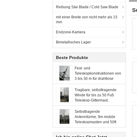
Reibung Säe Blade / Cold Saw Blade
S
mit einer Breite von nicht mehr als 15
mm
Endzone-Kamera
Bimetallisches Lager
Beste Produkte
Fest- und
Teleskopkonstruktionen von
3 bis 30 m für drahtlose
Netze, Beleuchtung, CCTV,
Radar, Broadcast Lattice
Tragbare, selbsttragende
Towers
Winde für bis zu 50 Fuß
Teleskop-Gittermast,
Aluminium-Gittermast,
Antennenmast,
Selbsttragende
Teleskopturm
Antenntürme, 9m mobile
Teleskopmasten und 50ft
Teleskop-Antennenmast
Winde