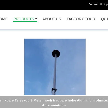
Vertrieb & Sup
OME
PRODUCTS
ABOUT US
FACTORY TOUR
QUA
minium Teleskopmast 18m (60ft) Leichte, tragbare Kurbelmast - 
Hardware