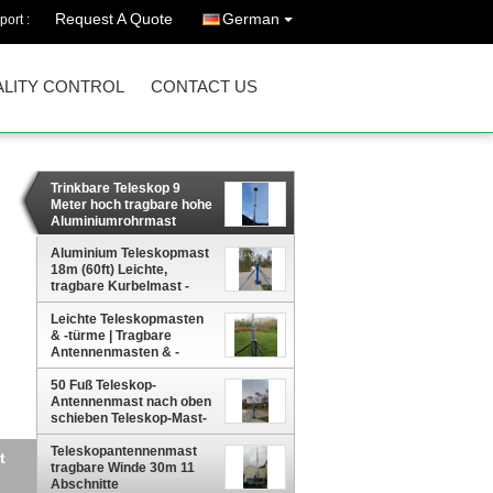
Request A Quote
German
port :
LITY CONTROL
CONTACT US
Trinkbare Teleskop 9
Meter hoch tragbare hohe
Aluminiumrohrmast
Antennenturm
Aluminium Teleskopmast
18m (60ft) Leichte,
tragbare Kurbelmast -
MBS Hardware
Leichte Teleskopmasten
& -türme | Tragbare
Antennenmasten & -
masten | MBS-Hardware
50 Fuß Teleskop-
Antennenmast nach oben
schieben Teleskop-Mast-
Stativ 15m Aluminium-
Turm
Teleskopantennenmast
MBS
tragbare Winde 30m 11
Abschnitte