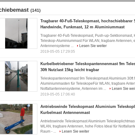
chiebemast
(141)
Tragbarer 40-Fuß-Teleskopmast, hochschiebbarer 
Handwinde, Funkmast, 12 m Aluminiummast
Tragbarer 40-Fuß-Teleskopmast, Push-up-Sektionsmast,
Teleskop-Aluminiummast Für WLAN, tragbare Antennen, er
Antennensysteme ...
Lesen Sie weiter
2019-05-05 17:29:05
Kurbelbetriebener Teleskopantennenmast 9m Tel
30ft Nutzlast 15kg leicht tragbar
Teleskopantennenmast 9m Teleskopmast Aluminium 30ft Nu
Aluminiummasten für TeleskopeFür WLAN, tragbare Antenn
Notfallantennensysteme, Antennen im ...
Lesen Sie wei
2019-05-05 17:06:40
Antriebswinde Teleskopmast Aluminium Teleskopli
Kurbelmast Antennenmast
Antriebswinde Teleskopmast Aluminium Teleskoplichtmast
WLAN, tragbare Antennen, hohe Fotos Ideal für Notfalla
Raum - ...
Lesen Sie weiter