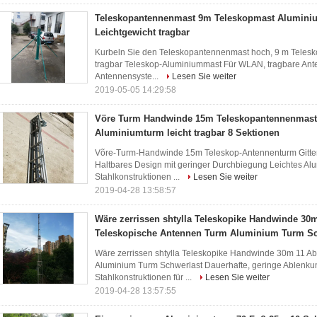
Teleskopantennenmast 9m Teleskopmast Aluminium
Leichtgewicht tragbar
Kurbeln Sie den Teleskopantennenmast hoch, 9 m Teleskop
tragbar Teleskop-Aluminiummast Für WLAN, tragbare Antenn
Antennensyste...
Lesen Sie weiter
2019-05-05 14:29:58
Vöre Turm Handwinde 15m Teleskopantennenmast 
Aluminiumturm leicht tragbar 8 Sektionen
Võre-Turm-Handwinde 15m Teleskop-Antennenturm Gitterm
Haltbares Design mit geringer Durchbiegung Leichtes Al
Stahlkonstruktionen ...
Lesen Sie weiter
2019-04-28 13:58:57
Wäre zerrissen shtylla Teleskopike Handwinde 30m
Teleskopische Antennen Turm Aluminium Turm Sc
Wäre zerrissen shtylla Teleskopike Handwinde 30m 11 Ab
Aluminium Turm Schwerlast Dauerhafte, geringe Ablenkun
Stahlkonstruktionen für ...
Lesen Sie weiter
2019-04-28 13:57:55